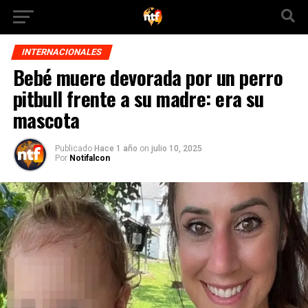
INTERNACIONALES
Bebé muere devorada por un perro
pitbull frente a su madre: era su
mascota
Publicado
Hace 1 año
on
julio 10, 2025
Por
Notifalcon