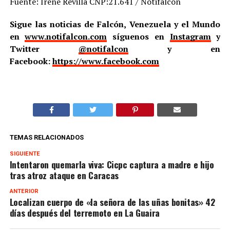
Fuente: Irene Revilla CNP:21.641 / Notifalcón
Sigue las noticias de Falcón, Venezuela y el Mundo
en
www.notifalcon.com
síguenos en
Instagram
y
Twitter
@notifalcon
y en
Facebook:
https://www.facebook.com
TEMAS RELACIONADOS
SIGUIENTE
Intentaron quemarla viva: Cicpc captura a madre e hijo
tras atroz ataque en Caracas
ANTERIOR
Localizan cuerpo de «la señora de las uñas bonitas» 42
días después del terremoto en La Guaira