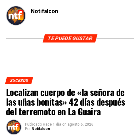
Notifalcon
TE PUEDE GUSTAR
SUCESOS
Localizan cuerpo de «la señora de
las uñas bonitas» 42 días después
del terremoto en La Guaira
Publicado
Hace 1 día
on
agosto 6, 2026
Por
Notifalcon