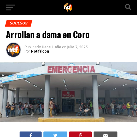
SUCESOS
Arrollan a dama en Coro
Publicado
Hace 1 año
on
julio 7, 2025
Por
Notifalcon