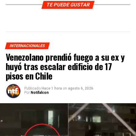
TE PUEDE GUSTAR
INTERNACIONALES
Venezolano prendió fuego a su ex y
huyó tras escalar edificio de 17
pisos en Chile
Publicado
Hace 1 hora
on
agosto 6, 2026
Por
Notifalcon