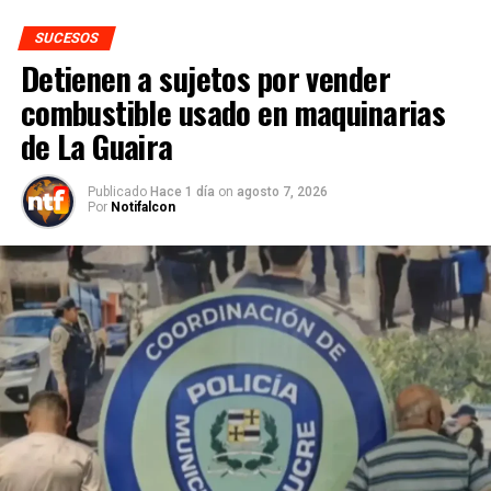
SUCESOS
Detienen a sujetos por vender
combustible usado en maquinarias
de La Guaira
Publicado
Hace 1 día
on
agosto 7, 2026
Por
Notifalcon