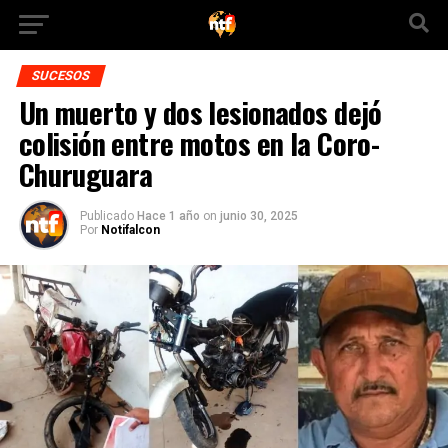
SUCESOS
Un muerto y dos lesionados dejó
colisión entre motos en la Coro-
Churuguara
Publicado
Hace 1 año
on
junio 30, 2025
Por
Notifalcon