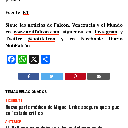
Fuente:
RT
Sigue las noticias de Falcón, Venezuela y el Mundo
en
www.notifalcon.com
síguenos en
Instagram
y
Twitter
@notifalcon
y en Facebook: Diario
NotiFalcón
Facebook
WhatsApp
X
Compartir
TEMAS RELACIONADOS
SIGUIENTE
Nuevo parte médico de Miguel Uribe asegura que sigue
en “estado crítico”
ANTERIOR
El OIEA confirma daños en dos instalaciones del