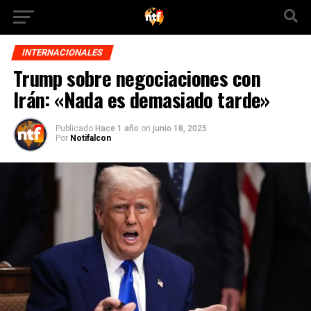
INTERNACIONALES
Trump sobre negociaciones con
Irán: «Nada es demasiado tarde»
Publicado
Hace 1 año
on
junio 18, 2025
Por
Notifalcon