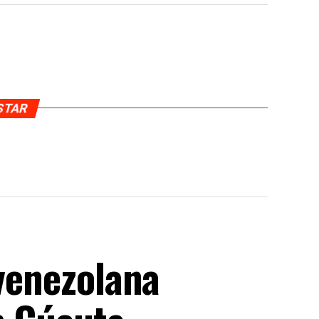
USTAR
 venezolana