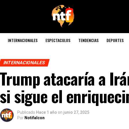
INTERNACIONALES
ESPECTACULOS
TENDENCIAS
DEPORTES
INTERNACIONALES
Trump atacaría a Irá
si sigue el enriquec
Publicado
Hace 1 año
on
junio 27, 2025
Por
Notifalcon