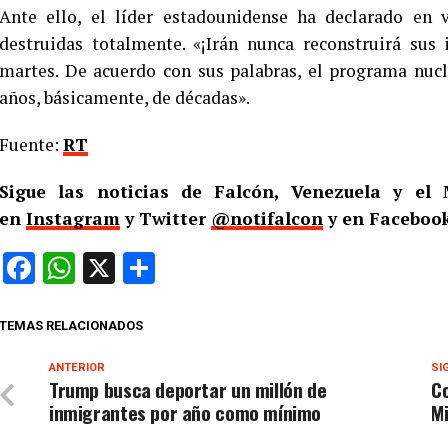
Ante ello, el líder estadounidense ha declarado en v
destruidas totalmente. «¡Irán nunca reconstruirá sus 
martes. De acuerdo con sus palabras, el programa nucl
años, básicamente, de décadas».
Fuente:
RT
Sigue las noticias de Falcón, Venezuela y e
en
Instagram
y Twitter
@notifalcon
y en Facebook
Facebook
WhatsApp
X
Compartir
TEMAS RELACIONADOS
ANTERIOR
SI
Trump busca deportar un millón de
Co
inmigrantes por año como mínimo
Mi