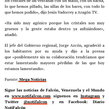
los cristales de las ventanas con un mallo, con un hacha,
lo que hemos pillado, las sillas de los bares, con todo lo
que hemos podido», dijo Jesús Vadorrey a Aragón TV.
«Ha sido muy agónico porque los cristales son muy
gruesos y la gente estaba dentro ya asfixiándose»,
añadió.
El jefe del Gobierno regional, Jorge Azcón, agradeció a
los habitantes por su ayuda y dijo a la prensa
que «posiblemente sin su colaboración tendríamos que
estar lamentando mayores pérdidas de las que hoy
estamos lamentando».
Fuente:
Mega Noticias
Sigue las noticias de Falcón, Venezuela y el Mundo
en
www.notifalcon.com
síguenos en
Instagram
y
Twitter
@notifalcon
y en Facebook: Diario
NotiFalcón