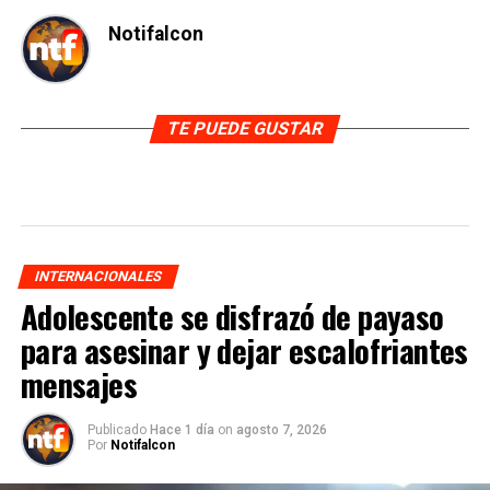
Notifalcon
TE PUEDE GUSTAR
INTERNACIONALES
Adolescente se disfrazó de payaso
para asesinar y dejar escalofriantes
mensajes
Publicado
Hace 1 día
on
agosto 7, 2026
Por
Notifalcon