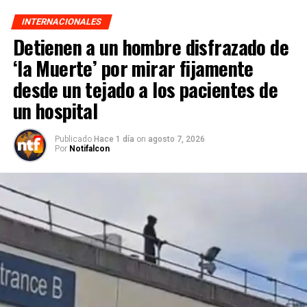
INTERNACIONALES
Detienen a un hombre disfrazado de
‘la Muerte’ por mirar fijamente
desde un tejado a los pacientes de
un hospital
Publicado
Hace 1 día
on
agosto 7, 2026
Por
Notifalcon