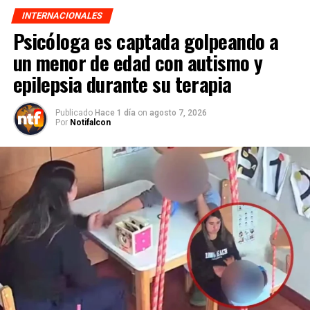
INTERNACIONALES
Psicóloga es captada golpeando a
un menor de edad con autismo y
epilepsia durante su terapia
Publicado
Hace 1 día
on
agosto 7, 2026
Por
Notifalcon