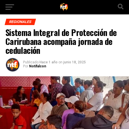
REGIONALES
Sistema Integral de Protección de
Carirubana acompaña jornada de
cedulación
Publicado
Hace 1 año
on
junio 18, 2025
Por
Notifalcon