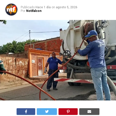
Publicado
Hace 1 día
on
agosto 5, 2026
Por
Notifalcon