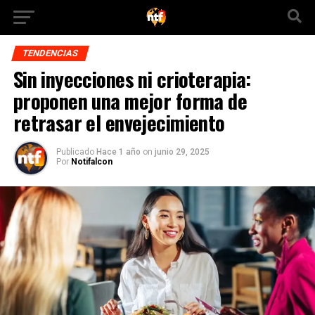
TENDENCIAS
Sin inyecciones ni crioterapia:
proponen una mejor forma de
retrasar el envejecimiento
Publicado
Hace 1 año
on
junio 29, 2025
Por
Notifalcon