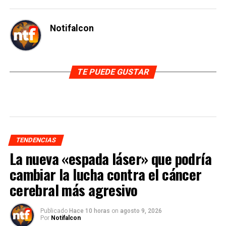
Notifalcon
TE PUEDE GUSTAR
TENDENCIAS
La nueva «espada láser» que podría
cambiar la lucha contra el cáncer
cerebral más agresivo
Publicado
Hace 10 horas
on
agosto 9, 2026
Por
Notifalcon