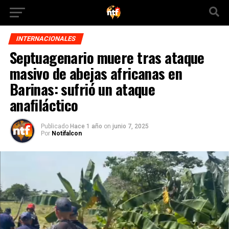
INTERNACIONALES
Septuagenario muere tras ataque
masivo de abejas africanas en
Barinas: sufrió un ataque
anafiláctico
Publicado
Hace 1 año
on
junio 7, 2025
Por
Notifalcon