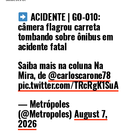
ACIDENTE | GO-010:
câmera flagrou carreta
tombando sobre ônibus em
acidente fatal
Saiba mais na coluna Na
Mira, de
@carloscarone78
pic.twitter.com/TRcRgK1SuA
— Metrópoles
(@Metropoles)
August 7,
2026