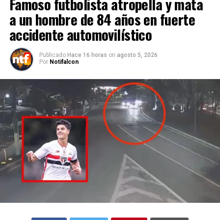
Famoso futbolista atropella y mata
a un hombre de 84 años en fuerte
accidente automovilístico
Publicado
Hace 16 horas
on
agosto 5, 2026
Por
Notifalcon