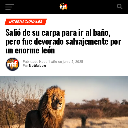
INTERNACIONALES
Salió de su carpa para ir al baño,
pero fue devorado salvajemente por
un enorme león
Publicado
Hace 1 año
on
junio 4, 2025
Por
Notifalcon