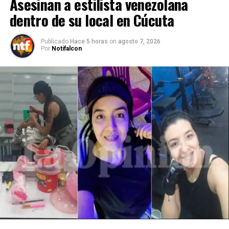
Asesinan a estilista venezolana
dentro de su local en Cúcuta
Publicado
Hace 5 horas
on
agosto 7, 2026
Por
Notifalcon