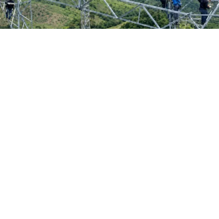
El Ministerio del Poder Popular para la Energía Eléctrica
(Mppee), mediante la Corporación Eléctrica Nacional
(Corpoelec), mantiene un despliegue técnico e intensivo
de 24 horas para reparar las infraestructuras de
generación y transmisión afectadas por el sismo del
pasado 24 de junio.
En declaraciones ofrecidas a Venezolana de Televisión
(VTV), el ministro de Energía Eléctrica, Rolando Alcalá,
detalló que los equipos de ingenieros y obreros ejecutan