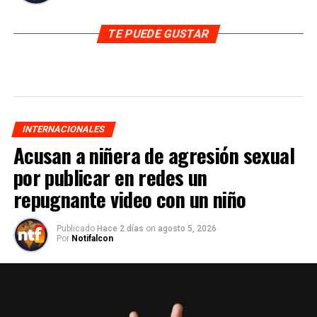
TE PUEDE GUSTAR
INTERNACIONALES
Acusan a niñera de agresión sexual
por publicar en redes un
repugnante video con un niño
Publicado
Hace 2 días
on
agosto 5, 2026
Por
Notifalcon