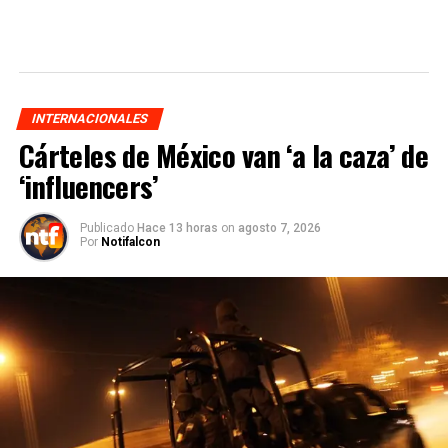
INTERNACIONALES
Cárteles de México van ‘a la caza’ de
‘influencers’
Publicado
Hace 13 horas
on
agosto 7, 2026
Por
Notifalcon