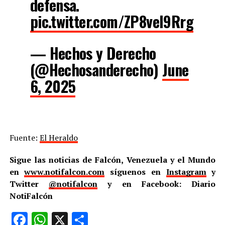
defensa.
pic.twitter.com/ZP8vel9Rrg
— Hechos y Derecho
(@Hechosanderecho)
June
6, 2025
Fuente:
El Heraldo
Sigue las noticias de Falcón, Venezuela y el Mundo
en
www.notifalcon.com
síguenos en
Instagram
y
Twitter
@notifalcon
y en Facebook: Diario
NotiFalcón
Facebook
WhatsApp
X
Compartir