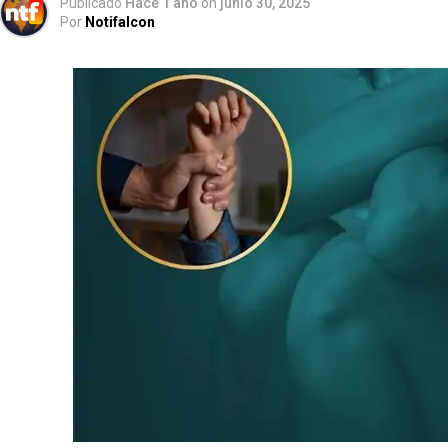
Publicado
Hace 1 año
on
junio 30, 2025
Por
Notifalcon