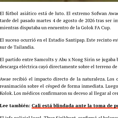
El fútbol asiático está de luto. El extremo Sofwan Awae
tarde del pasado martes 4 de agosto de 2026 tras ser im
mientras disputaba un encuentro de la Golok FA Cup.
El suceso ocurrió en el Estadio Santipap. Este recinto e
sur de Tailandia.
El partido entre Samcolts y Abu x Nong Sirin se jugaba
descarga eléctrica cayó directamente sobre el terreno de
Awae recibió el impacto directo de la naturaleza. Los
reanimación sobre el césped de forma inmediata. Luego,
Kolok. Los médicos confirmaron su deceso al llegar al ce
Lee también:
Cali está blindada ante la toma de p
El jefe policial local, Thun Sirikhunt, confirmó el balanc