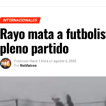
INTERNACIONALES
Rayo mata a futbolis
pleno partido
Publicado
Hace 1 hora
on
agosto 6, 2026
Por
Notifalcon