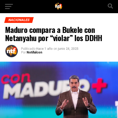
NACIONALES
Maduro compara a Bukele con
Netanyahu por “violar” los DDHH
Publicado
Hace 1 año
on
junio 24, 2025
Por
Notifalcon