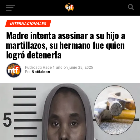
INTERNACIONALES
Madre intenta asesinar a su hijo a
martillazos, su hermano fue quien
logró detenerla
Publicado
Hace 1 año
on
junio 25, 2025
Por
Notifalcon