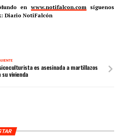
l Mundo en
www.notifalcon.com
síguenos
: Diario NotiFalcón
GUIENTE
sicoculturista es asesinada a martillazos
 su vivienda
USTAR