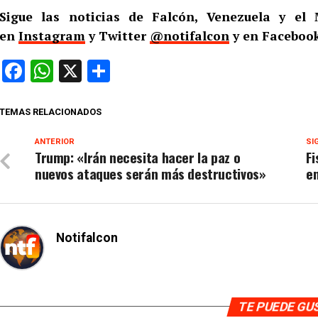
Sigue las noticias de Falcón, Venezuela y e
en
Instagram
y Twitter
@notifalcon
y en Facebook
Facebook
WhatsApp
X
Compartir
TEMAS RELACIONADOS
ANTERIOR
SI
Trump: «Irán necesita hacer la paz o
Fi
nuevos ataques serán más destructivos»
en
Notifalcon
TE PUEDE G