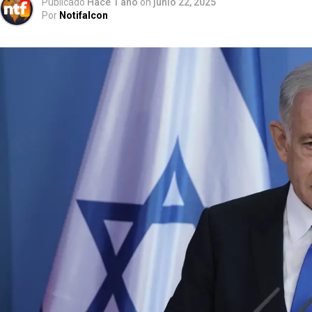
Publicado
Hace 1 año
on
junio 22, 2025
Por
Notifalcon