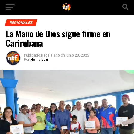
REGIONALES
La Mano de Dios sigue firme en
Carirubana
Publicado
Hace 1 año
on
junio 20, 2025
Por
Notifalcon