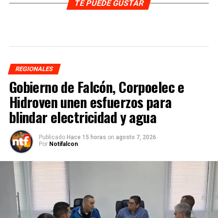
TE PUEDE GUSTAR
REGIONALES
Gobierno de Falcón, Corpoelec e
Hidroven unen esfuerzos para
blindar electricidad y agua
Publicado
Hace 15 horas
on
agosto 7, 2026
Por
Notifalcon