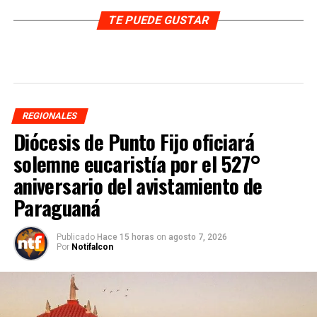
TE PUEDE GUSTAR
REGIONALES
Diócesis de Punto Fijo oficiará
solemne eucaristía por el 527°
aniversario del avistamiento de
Paraguaná
Publicado
Hace 15 horas
on
agosto 7, 2026
Por
Notifalcon