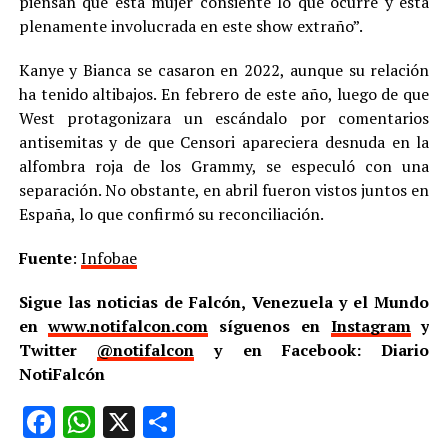
piensan que esta mujer consiente lo que ocurre y está
plenamente involucrada en este show extraño”.
Kanye y Bianca se casaron en 2022, aunque su relación
ha tenido altibajos. En febrero de este año, luego de que
West protagonizara un escándalo por comentarios
antisemitas y de que Censori apareciera desnuda en la
alfombra roja de los Grammy, se especuló con una
separación. No obstante, en abril fueron vistos juntos en
España, lo que confirmó su reconciliación.
Fuente
:
Infobae
Sigue las noticias de Falcón, Venezuela y el Mundo
en
www.notifalcon.com
síguenos en
Instagram
y
Twitter
@notifalcon
y en Facebook: Diario
NotiFalcón
Facebook
WhatsApp
X
Compartir