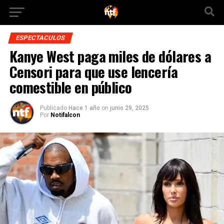
ESPECTACULOS
Kanye West paga miles de dólares a
Censori para que use lencería
comestible en público
Publicado
Hace 1 año
on
junio 29, 2025
Por
Notifalcon