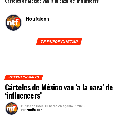
Cárteles de México van ‘a la caza’ de ‘influencers’
Notifalcon
TE PUEDE GUSTAR
INTERNACIONALES
Cárteles de México van ‘a la caza’ de
‘influencers’
Publicado
Hace 13 horas
on
agosto 7, 2026
Por
Notifalcon