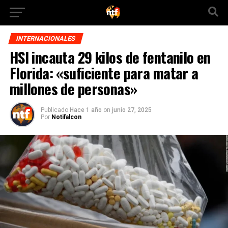
INTERNACIONALES
HSI incauta 29 kilos de fentanilo en
Florida: «suficiente para matar a
millones de personas»
Publicado
Hace 1 año
on
junio 27, 2025
Por
Notifalcon