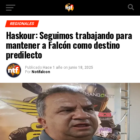
REGIONALES
Haskour: Seguimos trabajando para
mantener a Falcón como destino
predilecto
Publicado
Hace 1 año
on
junio 18, 2025
Por
Notifalcon