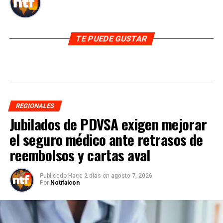
TE PUEDE GUSTAR
REGIONALES
Jubilados de PDVSA exigen mejorar
el seguro médico ante retrasos de
reembolsos y cartas aval
Publicado
Hace 2 días
on
agosto 7, 2026
Por
Notifalcon