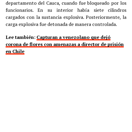
departamento del Cauca, cuando fue bloqueado por los
funcionarios. En su interior había siete cilindros
cargados con la sustancia explosiva. Posteriormente, la
carga explosiva fue detonada de manera controlada.
Lee también:
Capturan a venezolano que dejó
corona de flores con amenazas a director de prisión
en Chile
Hasta ahora, las investigaciones apuntan a que detrás de
estas acciones podrían estar las llamadas disidencias de
‘Iván Mordisco’, un grupo armado que tiene como
bastión de sus operaciones el Cauca. En días
recientes, De la Espriella les ordenó a esa estructura
armada y a otras que se sometieran a la Justicia, cuando
inicie su mandato, porque podrían tener las horas
contadas.
Fuente:
RT