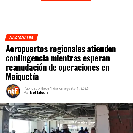
NACIONALES
Aeropuertos regionales atienden
contingencia mientras esperan
reanudación de operaciones en
Maiquetía
Publicado
Hace 1 día
on
agosto 4, 2026
Por
Notifalcon