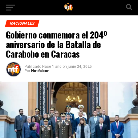
NACIONALES
Gobierno conmemora el 204º
aniversario de la Batalla de
Carabobo en Caracas
Publicado
Hace 1 año
on
junio 24, 2025
Por
Notifalcon