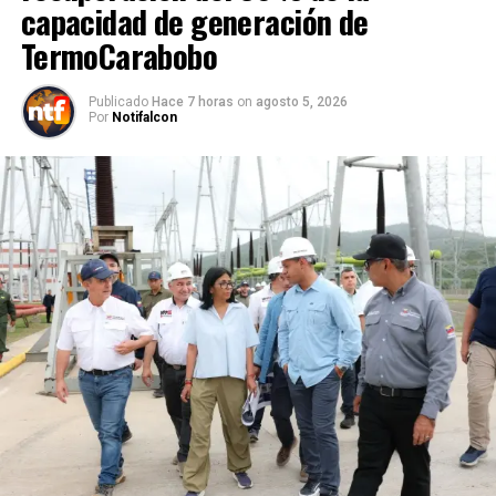
capacidad de generación de
TermoCarabobo
Publicado
Hace 7 horas
on
agosto 5, 2026
Por
Notifalcon