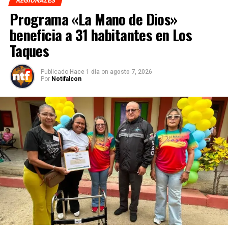
REGIONALES
Programa «La Mano de Dios»
beneficia a 31 habitantes en Los
Taques
Publicado
Hace 1 día
on
agosto 7, 2026
Por
Notifalcon