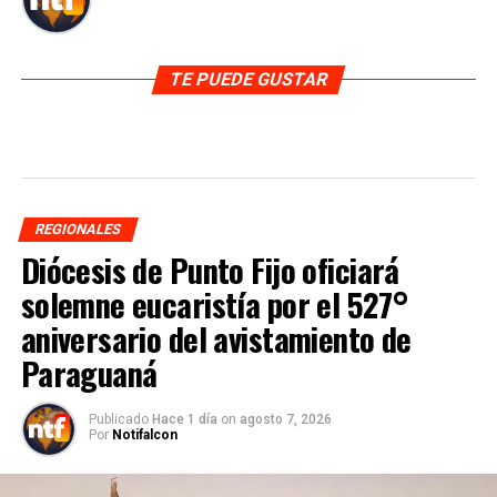
TE PUEDE GUSTAR
REGIONALES
Diócesis de Punto Fijo oficiará
solemne eucaristía por el 527°
aniversario del avistamiento de
Paraguaná
Publicado
Hace 1 día
on
agosto 7, 2026
Por
Notifalcon