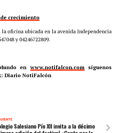
 de crecimiento
 la oficina ubicada en la avenida Independencia
547048 y 04246722809.
l Mundo en
www.notifalcon.com
síguenos
: Diario NotiFalcón
GUIENTE
legio Salesiano Pío XII invita a la décimo
imera edición del festival «Canto por la