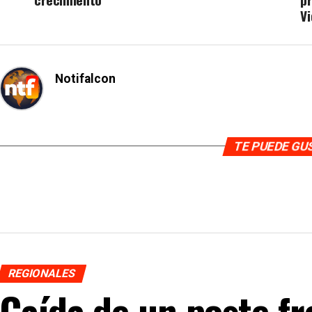
V
Notifalcon
TE PUEDE G
REGIONALES
Caída de un poste fr