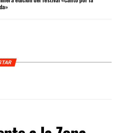
ida»
USTAR
ente a la Zona