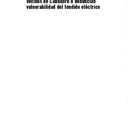
Vecinos de Cabudare II denuncian
vulnerabilidad del tendido eléctrico