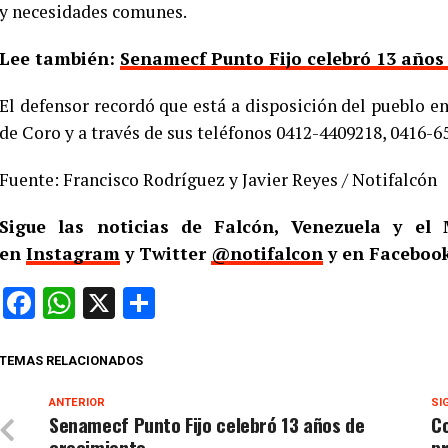
y necesidades comunes.
Lee también:
Senamecf Punto Fijo celebró 13 años
El defensor recordó que está a disposición del pueblo en
de Coro y a través de sus teléfonos 0412-4409218, 0416-6
Fuente: Francisco Rodríguez y Javier Reyes / Notifalcón
Sigue las noticias de Falcón, Venezuela y e
en
Instagram
y Twitter
@notifalcon
y en Facebook
Facebook
WhatsApp
X
Compartir
TEMAS RELACIONADOS
ANTERIOR
SI
Senamecf Punto Fijo celebró 13 años de
Co
crecimiento
pr