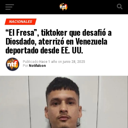
NACIONALES
“El Fresa”, tiktoker que desafió a
Diosdado, aterrizó en Venezuela
deportado desde EE. UU.
Publicado
Hace 1 año
on
junio 28, 2025
Por
Notifalcon