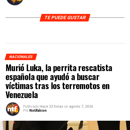
TE PUEDE GUSTAR
NACIONALES
Murió Luka, la perrita rescatista
española que ayudó a buscar
víctimas tras los terremotos en
Venezuela
Publicado
Hace 23 horas
on
agosto 7, 2026
Por
Notifalcon