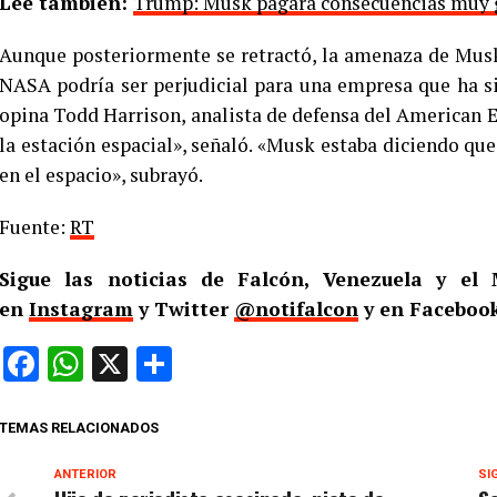
Lee también:
Trump: Musk pagará consecuencias muy gr
Aunque posteriormente se retractó, la amenaza de Musk 
NASA podría ser perjudicial para una empresa que ha si
opina Todd Harrison, analista de defensa del American E
la estación espacial», señaló. «Musk estaba diciendo que
en el espacio», subrayó.
Fuente:
RT
Sigue las noticias de Falcón, Venezuela y e
en
Instagram
y Twitter
@notifalcon
y en Facebook
Facebook
WhatsApp
X
Compartir
TEMAS RELACIONADOS
ANTERIOR
SI