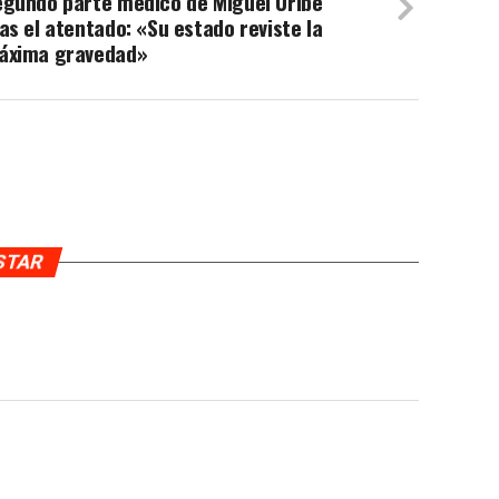
egundo parte médico de Miguel Uribe
as el atentado: «Su estado reviste la
áxima gravedad»
USTAR