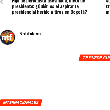
Hijo de periodista asesinada, nieto de
S
presidente: ¿Quién es el aspirante
tr
presidencial herido a tiros en Bogotá?
m
Notifalcon
TE PUEDE G
INTERNACIONALES