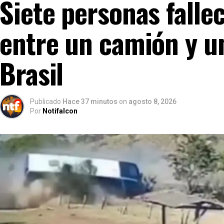
Siete personas falle
entre un camión y u
Brasil
Publicado
Hace 37 minutos
on
agosto 8, 2026
Por
Notifalcon