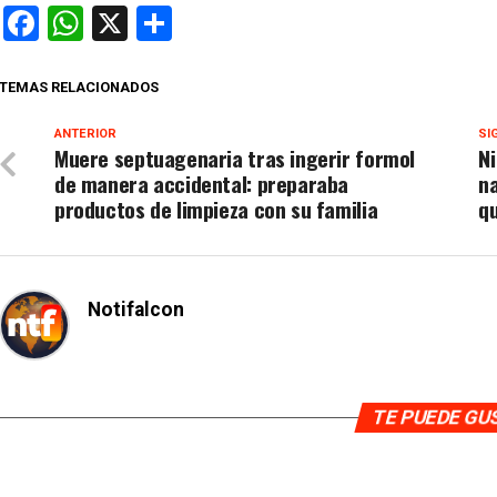
Facebook
WhatsApp
X
Compartir
TEMAS RELACIONADOS
ANTERIOR
SI
Muere septuagenaria tras ingerir formol
Ni
de manera accidental: preparaba
na
productos de limpieza con su familia
q
Notifalcon
TE PUEDE G