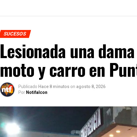
SUCESOS
Lesionada una dama 
moto y carro en Punt
Publicado
Hace 8 minutos
on
agosto 8, 2026
Por
Notifalcon