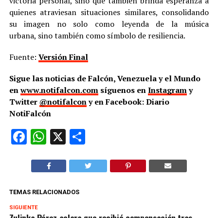
victoria personal, sino que también brinda esperanza a
quienes atraviesan situaciones similares, consolidando
su imagen no solo como leyenda de la música
urbana, sino también como símbolo de resiliencia.
Fuente:
Versión Final
Sigue las noticias de Falcón, Venezuela y el Mundo
en
www.notifalcon.com
síguenos en
Instagram
y
Twitter
@notifalcon
y en Facebook: Diario
NotiFalcón
Facebook
WhatsApp
X
Compartir
TEMAS RELACIONADOS
SIGUIENTE
Zulinka Pérez aclara que recibió compensación tras