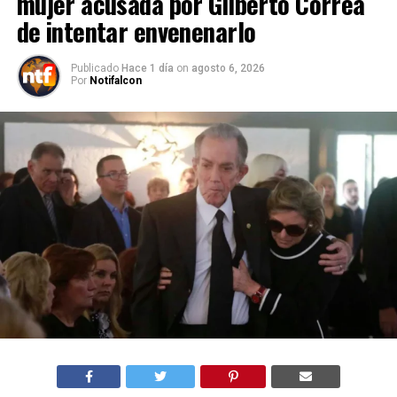
mujer acusada por Gilberto Correa
de intentar envenenarlo
Publicado
Hace 1 día
on
agosto 6, 2026
Por
Notifalcon