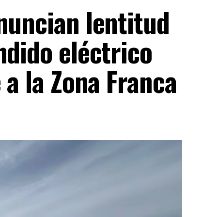
nuncian lentitud
ndido eléctrico
e a la Zona Franca