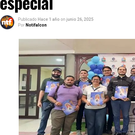
especial
Publicado
Hace 1 año
on
junio 26, 2025
Por
Notifalcon