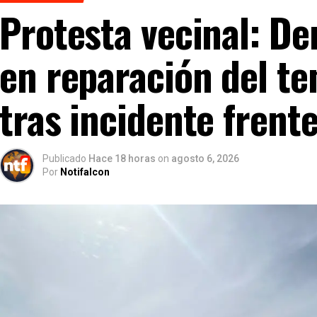
Protesta vecinal: De
en reparación del te
tras incidente frent
Publicado
Hace 18 horas
on
agosto 6, 2026
Por
Notifalcon