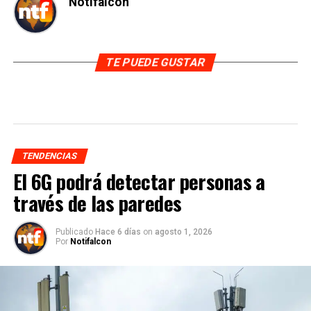
Notifalcon
TE PUEDE GUSTAR
TENDENCIAS
El 6G podrá detectar personas a
través de las paredes
Publicado
Hace 6 días
on
agosto 1, 2026
Por
Notifalcon