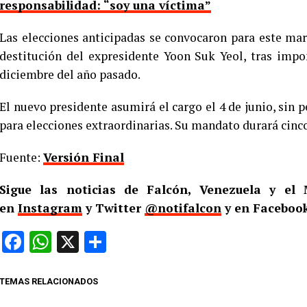
responsabilidad: “soy una víctima”
Las elecciones anticipadas se convocaron para este mart
destitución del expresidente Yoon Suk Yeol, tras impon
diciembre del año pasado.
El nuevo presidente asumirá el cargo el 4 de junio, sin 
para elecciones extraordinarias. Su mandato durará cinco
Fuente:
Versión Final
Sigue las noticias de Falcón, Venezuela y e
en
Instagram
y Twitter
@notifalcon
y en Facebook
Facebook
WhatsApp
X
Compartir
TEMAS RELACIONADOS