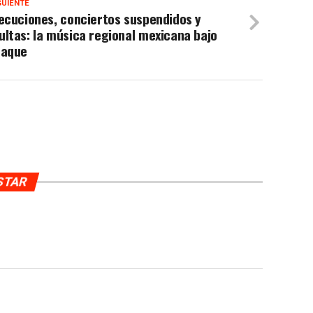
GUIENTE
ecuciones, conciertos suspendidos y
ltas: la música regional mexicana bajo
taque
USTAR