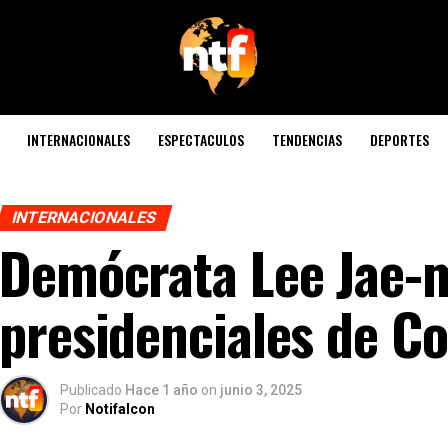
INTERNACIONALES
ESPECTACULOS
TENDENCIAS
DEPORTES
INTERNACIONALES
Demócrata Lee Jae-
presidenciales de Co
Publicado
Hace 1 año
on
junio 3, 2025
Por
Notifalcon