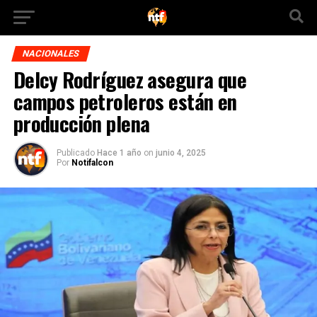
NACIONALES
Delcy Rodríguez asegura que
campos petroleros están en
producción plena
Publicado
Hace 1 año
on
junio 4, 2025
Por
Notifalcon