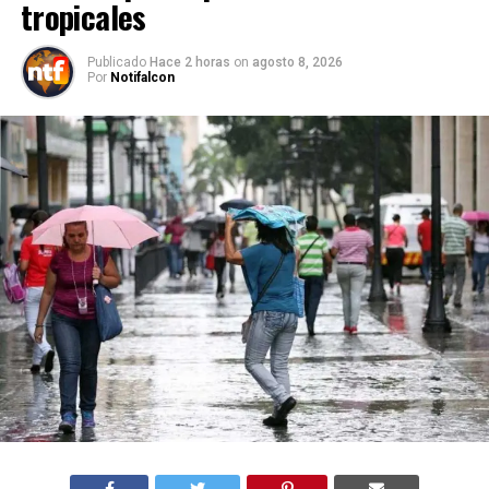
tropicales
Publicado
Hace 2 horas
on
agosto 8, 2026
Por
Notifalcon