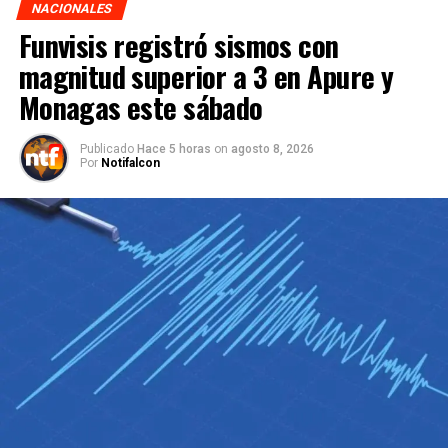
NACIONALES
Funvisis registró sismos con
magnitud superior a 3 en Apure y
Monagas este sábado
Publicado
Hace 5 horas
on
agosto 8, 2026
Por
Notifalcon