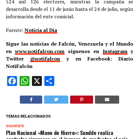
524 mil 126 electores, mientras la campaña se
desarrolla desde el 11 de junio hasta el 24 de julio, según
información del ente comicial.
Fuente:
Noticia al Dia
Sigue las noticias de Falcón, Venezuela y el Mundo
en
www.notifalcon.com
síguenos en
Instagram
y
Twitter
@notifalcon
y en Facebook: Diario
NotiFalcón
Facebook
WhatsApp
X
Compartir
TEMAS RELACIONADOS
SIGUIENTE
Plan Nacional «Mano de Hierro»: Sundde realiza
controles rigurosos en el ingreso de productos al país