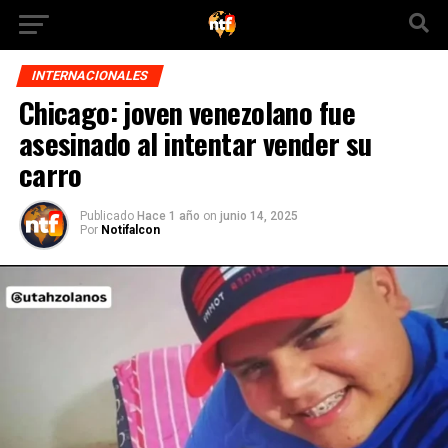
INTERNACIONALES
Chicago: joven venezolano fue
asesinado al intentar vender su
carro
Publicado
Hace 1 año
on
junio 14, 2025
Por
Notifalcon