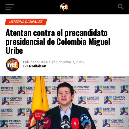
INTERNACIONALES
Atentan contra el precandidato
presidencial de Colombia Miguel
Uribe
Publicado
Hace 1 año
on
junio 7, 2025
Por
Notifalcon