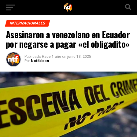
INTERNACIONALES
Asesinaron a venezolano en Ecuador
por negarse a pagar «el obligadito»
Publicado
Hace 1 año
on
junio 13, 2025
Por
Notifalcon