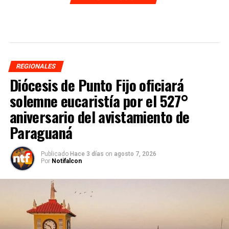
REGIONALES
Diócesis de Punto Fijo oficiará
solemne eucaristía por el 527°
aniversario del avistamiento de
Paraguaná
Publicado
Hace 3 días
on
agosto 7, 2026
Por
Notifalcon