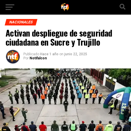
NACIONALES
Activan despliegue de seguridad
ciudadana en Sucre y Trujillo
Publicado
Hace 1 año
on
junio 22, 2025
Por
Notifalcon