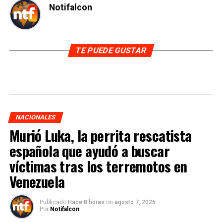
Notifalcon
TE PUEDE GUSTAR
NACIONALES
Murió Luka, la perrita rescatista
española que ayudó a buscar
víctimas tras los terremotos en
Venezuela
Publicado
Hace 8 horas
on
agosto 7, 2026
Por
Notifalcon