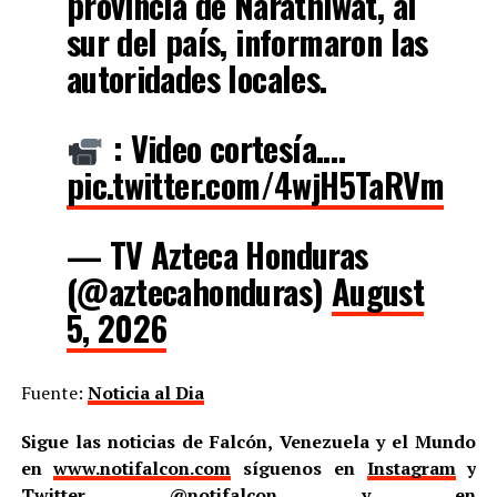
provincia de Narathiwat, al
sur del país, informaron las
autoridades locales.
: Video cortesía.…
pic.twitter.com/4wjH5TaRVm
— TV Azteca Honduras
(@aztecahonduras)
August
5, 2026
Fuente:
Noticia al Dia
Sigue las noticias de Falcón, Venezuela y el Mundo
en
www.notifalcon.com
síguenos en
Instagram
y
Twitter
@notifalcon
y en