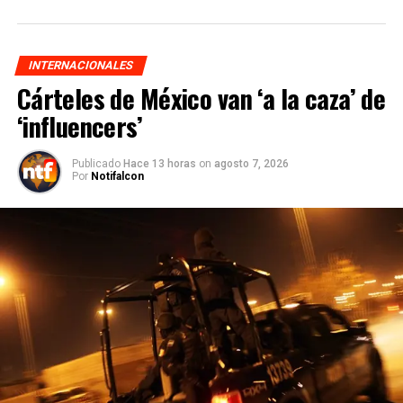
INTERNACIONALES
Cárteles de México van ‘a la caza’ de
‘influencers’
Publicado
Hace 13 horas
on
agosto 7, 2026
Por
Notifalcon