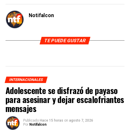
Notifalcon
TE PUEDE GUSTAR
INTERNACIONALES
Adolescente se disfrazó de payaso
para asesinar y dejar escalofriantes
mensajes
Publicado
Hace 15 horas
on
agosto 7, 2026
Por
Notifalcon