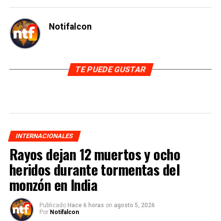
Notifalcon
TE PUEDE GUSTAR
INTERNACIONALES
Rayos dejan 12 muertos y ocho
heridos durante tormentas del
monzón en India
Publicado
Hace 6 horas
on
agosto 5, 2026
Por
Notifalcon