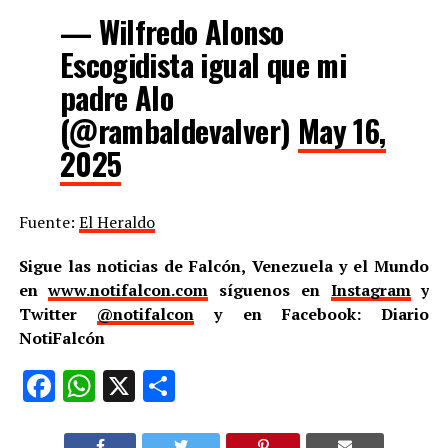
— Wilfredo Alonso
Escogidista igual que mi
padre Alo
(@rambaldevalver)
May 16,
2025
Fuente:
El Heraldo
Sigue las noticias de Falcón, Venezuela y el Mundo
en
www.notifalcon.com
síguenos en
Instagram
y
Twitter
@notifalcon
y en Facebook: Diario
NotiFalcón
Facebook
WhatsApp
X
Compartir