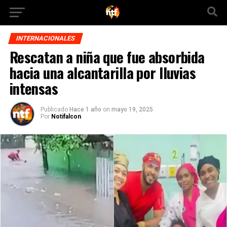
INTERNACIONALES
Rescatan a niña que fue absorbida
hacia una alcantarilla por lluvias
intensas
Publicado
Hace 1 año
on
mayo 19, 2025
Por
Notifalcon