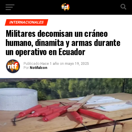
INTERNACIONALES
Militares decomisan un cráneo
humano, dinamita y armas durante
un operativo en Ecuador
Publicado
Hace 1 año
on
mayo 19, 2025
Por
Notifalcon