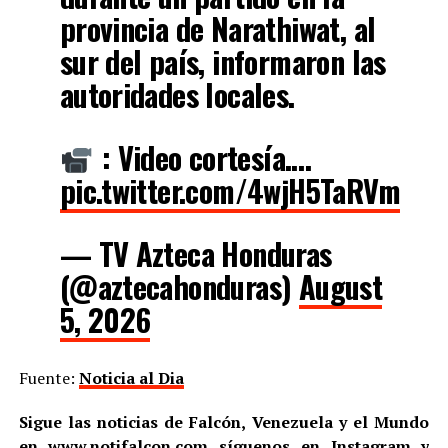
provincia de Narathiwat, al
sur del país, informaron las
autoridades locales.
: Video cortesía.…
pic.twitter.com/4wjH5TaRVm
— TV Azteca Honduras
(@aztecahonduras)
August
5, 2026
Fuente:
Noticia al Dia
Sigue las noticias de Falcón, Venezuela y el Mundo
en
www.notifalcon.com
síguenos en
Instagram
y