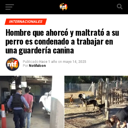
INTERNACIONALES
Hombre que ahorcó y maltrató a su
perro es condenado a trabajar en
una guardería canina
Publicado
Hace 1 año
on
mayo 14, 2025
Por
Notifalcon