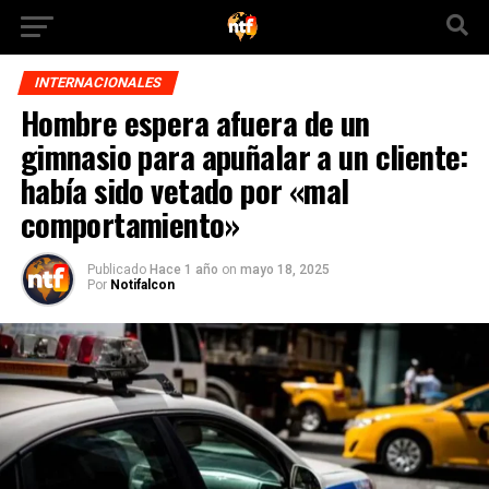
INTERNACIONALES
Hombre espera afuera de un
gimnasio para apuñalar a un cliente:
había sido vetado por «mal
comportamiento»
Publicado
Hace 1 año
on
mayo 18, 2025
Por
Notifalcon